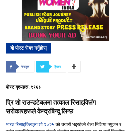
यो पोस्ट सेयर गर्नुहोस्
फेसबुक
ट्विटर
पोस्ट दृश्यहरू: ९९६८
प्रि शो राउन्डटेबलमा तत्काल रिसाइक्लिंग
सरोकारहरूले केन्द्रबिन्दु लिन्छ
भारत रिसाइक्लिङ्ग शो २०२५
को तयारी भइरहेको बेला मिडिया फ्युजन र