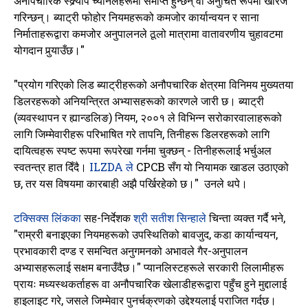
अनौपचारिक स्क्र्याप च्यानलहरूमा समाप्त हुन्छन् वा अनुचित रूपमा खारेज
गरिन्छन्। ब्याट्री फोहोर नियमहरूको कमजोर कार्यान्वयन र साना
निर्माताहरूद्वारा कमजोर अनुपालनले ठूलो मात्रामा वातावरणीय चुहावटमा
योगदान पुर्‍याउँछ।"
"प्रयोग गरिएको लिड ब्याट्रीहरूको अनौपचारिक क्षेत्रमा विनिमय मुख्यतया
डिलरहरूको अनियन्त्रित अभ्यासहरूको कारणले जारी छ। ब्याट्री
(व्यवस्थापन र ह्यान्डलिङ) नियम, २००१ ले विभिन्न सरोकारवालाहरूको
लागि जिम्मेवारीहरू परिभाषित गरे तापनि, तिनीहरू डिलरहरूको लागि
दायित्वहरू स्पष्ट रूपमा रूपरेखा गर्नमा चुक्छन् - तिनीहरूलाई भर्चुअल
स्वतन्त्र हात दिँदै।
ILZDA ले
CPCB सँग यो नियामक खाडल उठाएको
छ, तर यस विषयमा कारबाही अझै पर्खिरहेको छ।"
उनले थपे।
टक्सिक्स लिंकका
सह-निर्देशक
श्री सतीश सिन्हाले
चिन्ता व्यक्त गर्दै भने,
"राम्ररी बनाइएका नियमहरूको उपस्थितिको बावजुद, कडा कार्यान्वयन,
प्रभावकारी दण्ड र समन्वित अनुगमनको अभावले गैर-अनुपालन
अभ्यासहरूलाई सक्षम बनाउँदैछ।" प्यानलिस्टहरूले सरकारी लिलामीहरू
प्रायः मध्यस्थकर्ताहरू वा अनौपचारिक खेलाडीहरूद्वारा पहुँच हुने मुद्दालाई
हाइलाइट गरे, जसले जिम्मेवार पुनर्चक्रणको उद्देश्यलाई पराजित गर्दछ।