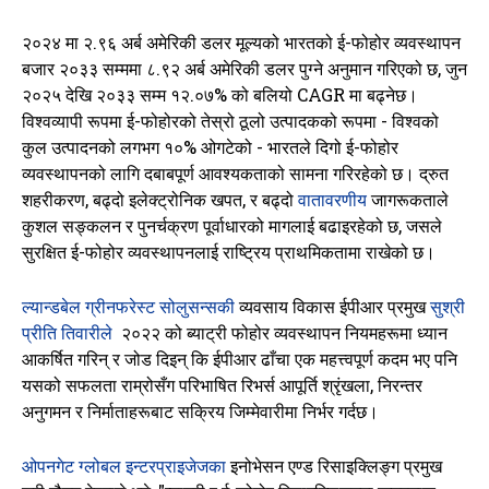
२०२४ मा २.९६ अर्ब अमेरिकी डलर मूल्यको भारतको ई-फोहोर व्यवस्थापन
बजार २०३३ सम्ममा ८.९२ अर्ब अमेरिकी डलर पुग्ने अनुमान गरिएको छ, जुन
२०२५ देखि २०३३ सम्म १२.०७% को बलियो CAGR मा बढ्नेछ।
विश्वव्यापी रूपमा ई-फोहोरको तेस्रो ठूलो उत्पादकको रूपमा - विश्वको
कुल उत्पादनको लगभग १०% ओगटेको - भारतले दिगो ई-फोहोर
व्यवस्थापनको लागि दबाबपूर्ण आवश्यकताको सामना गरिरहेको छ। द्रुत
शहरीकरण, बढ्दो इलेक्ट्रोनिक खपत, र बढ्दो
वातावरणीय
जागरूकताले
कुशल सङ्कलन र पुनर्चक्रण पूर्वाधारको मागलाई बढाइरहेको छ, जसले
सुरक्षित ई-फोहोर व्यवस्थापनलाई राष्ट्रिय प्राथमिकतामा राखेको छ।
ल्यान्डबेल ग्रीनफरेस्ट सोलुसन्सकी
व्यवसाय
विकास ईपीआर प्रमुख
सुश्री
प्रीति तिवारीले
२०२२ को ब्याट्री फोहोर व्यवस्थापन नियमहरूमा ध्यान
आकर्षित गरिन् र जोड दिइन् कि ईपीआर ढाँचा एक महत्त्वपूर्ण कदम भए पनि
यसको सफलता राम्रोसँग परिभाषित रिभर्स आपूर्ति श्रृंखला, निरन्तर
अनुगमन र निर्माताहरूबाट सक्रिय जिम्मेवारीमा निर्भर गर्दछ।
ओपनगेट ग्लोबल इन्टरप्राइजेजका
इनोभेसन एण्ड रिसाइक्लिङ्ग प्रमुख