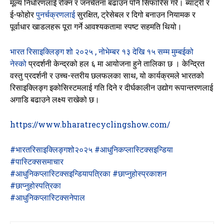
मूल्य निर्धारणलाई रोक्न र जनचेतना बढाउन पनि सिफारिस गरे। ब्याट्री र
ई-फोहोर
पुनर्चक्रणलाई
सुरक्षित, ट्रेसेबल र दिगो बनाउन नियामक र
पूर्वाधार खाडलहरू पूरा गर्ने आवश्यकतामा स्पष्ट सहमति थियो।
भारत रिसाइक्लिङ्ग शो २०२५ , नोभेम्बर १३ देखि १५ सम्म मुम्बईको
नेस्को
प्रदर्शनी केन्द्रको हल ६ मा आयोजना हुने तालिका छ
। केन्द्रित
वस्तु प्रदर्शनी र उच्च-स्तरीय छलफलका साथ, यो कार्यक्रमले भारतको
रिसाइक्लिङ्ग इकोसिस्टमलाई गति दिने र दीर्घकालीन उद्योग रूपान्तरणलाई
अगाडि बढाउने लक्ष्य राखेको छ।
https://www.bharatrecyclingshow.com/
#भारतरिसाइक्लिङ्गशो२०२५
#आधुनिकप्लास्टिक्सइन्डिया
#पास्टिक्ससमाचार
#आधुनिकप्लास्टिक्सइन्डियापत्रिका
#छाप्नुहोस्प्रकाशन
#छाप्नुहोस्पत्रिका
#आधुनिकप्लास्टिक्सनेपाल