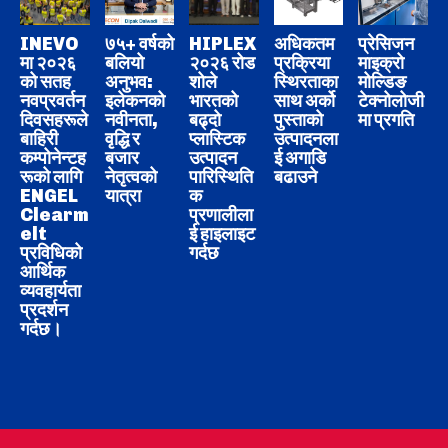
INEVO
७५+ वर्षको
HIPLEX
अधिकतम
प्रेसिजन
मा २०२६
बलियो
२०२६ रोड
प्रक्रिया
माइक्रो
को सतह
अनुभव:
शोले
स्थिरताका
मोल्डिङ
नवप्रवर्तन
इलेकनको
भारतको
साथ अर्को
टेक्नोलोजी
दिवसहरूले
नवीनता,
बढ्दो
पुस्ताको
मा प्रगति
बाहिरी
वृद्धि र
प्लास्टिक
उत्पादनला
कम्पोनेन्टह
बजार
उत्पादन
ई अगाडि
रूको लागि
नेतृत्वको
पारिस्थिति
बढाउने
ENGEL
यात्रा
क
Clearm
प्रणालीला
elt
ई हाइलाइट
प्रविधिको
गर्दछ
आर्थिक
व्यवहार्यता
प्रदर्शन
गर्दछ।