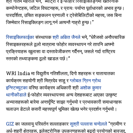
श्री गौतम मेहराले
भने, "ब्याट्री र ई-फोहोर रिसाइक्लिङ्गमा खतरनाक
कम्पोनेन्टहरू, जटिल विघटनहरू, र प्रायः पर्याप्त पूर्वाधारको अभाव हुन्छ।
पारदर्शिता, उचित सङ्कलन प्रणाली र ट्रेसेबिलिटीको महत्त्व, जस बिना
जिम्मेवार रिसाइक्लिङ्ग लागू गर्न अत्यन्तै गाह्रो हुन्छ।"
रिसाइक्लिफाईका
संस्थापक
श्री अक्षित जैनले
भने, “धेरैजसो अनौपचारिक
रिसाइक्लरहरूले ठूलो मात्रामा फोहोर व्यवस्थापन गरे तापनि आफ्नो
प्रक्रियाहरू खुलासा वा दस्तावेजीकरण गर्दैनन्, जसले गर्दा राष्ट्रिय
स्तरको तथ्याङ्कमा ठूलो खाडल पर्छ।”
WRI India मा विद्युतीय गतिशीलता, दिगो शहरहरू र यातायातका
कार्यक्रम सहयोगी श्री मित्रदेव साहू र
ग्लोबल ग्रिन ग्रोथ
इन्स्टिच्युटका
वरिष्ठ कार्यक्रम अधिकारी श्री
अशोक कुमार
थानीकोंडाले
ई-फोहोर व्यवस्थापनमा अन्य देशहरूबाट आएका उत्कृष्ट
अभ्यासहरूको बारेमा अन्तर्दृष्टि साझा गर्नुभयो र प्रभावकारी समाधानहरू
चलाउन डेटाले कसरी महत्त्वपूर्ण भूमिका खेल्छ भनेर प्रदर्शन गर्नुभयो।
GIZ
का जलवायु परिवर्तन सल्लाहकार
सुश्री पल्लास चन्देलले
"ग्रामीण र
अर्ध-शहरी क्षेत्रहरू, इलेक्ट्रोनिक उपकरणहरूको बढ्दो प्रयोगको बावजुद,