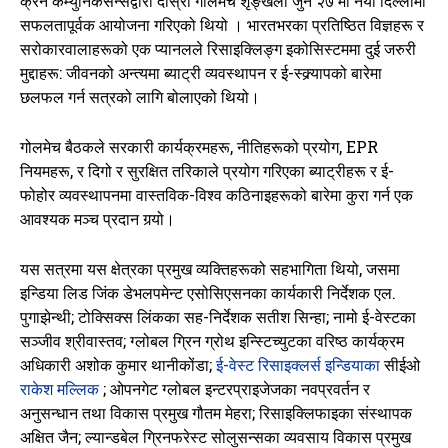
क्रेन कम्युनिकेसन्सद्वारा दोस्रो गोलमेच शृङ्खला जुन २७ मा नयाँ दिल्लीमा
सफलतापूर्वक आयोजना गरिएको थियो
। भारतभरका प्रतिष्ठित विज्ञहरू र
सरोकारवालाहरूको एक प्यानलले रिसाइक्लिङ्ग इकोसिस्टममा दुई जरुरी
मुद्दाहरू: जीवनको अन्त्यमा ब्याट्री व्यवस्थापन र ई-स्क्र्यापको बारेमा
छलफल गर्न सत्रको लागि बोलाएको थियो।
गोलमेच बैठकले सरकारी कार्यक्रमहरू, नीतिहरूको प्रयोग, EPR
नियमहरू, र दिगो र सुरक्षित तरिकाले प्रयोग गरिएका ब्याट्रीहरू र ई-
फोहोर व्यवस्थापनमा वास्तविक-विश्व कठिनाइहरूको बारेमा कुरा गर्न एक
आवश्यक मञ्च प्रदान गर्‍यो।
यस सत्रमा यस क्षेत्रका प्रमुख व्यक्तिहरूको सहभागिता थियो, जसमा
इन्डिया लिड जिंक डेभलपमेन्ट एसोसिएसनका कार्यकारी निर्देशक एल.
पुगाझेन्थी; टोक्सिक्स लिंकका सह-निर्देशक सतीश सिन्हा; नामो ई-वेस्टका
सञ्जीव श्रीवास्तव; ग्लोबल ग्रिन ग्रोथ इन्स्टिच्युटका वरिष्ठ कार्यक्रम
अधिकारी अशोक कुमार थानीकोंडा;
ई-वेस्ट रिसाइक्लर्स इन्डियाका
सीईओ
राकेश मल्लिक
; ओपनगेट ग्लोबल इन्टरप्राइजेजका नवप्रवर्तन र
अनुसन्धान तथा विकास प्रमुख गौतम मेहरा; रिसाइक्लिफाइका संस्थापक
अक्षित जैन; ल्यान्डबेल ग्रिनफरेस्ट सोलुसन्सका व्यवसाय विकास प्रमुख