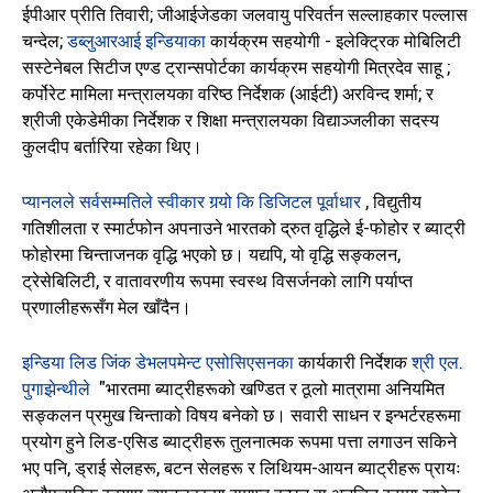
ईपीआर प्रीति तिवारी; जीआईजेडका जलवायु परिवर्तन सल्लाहकार पल्लास
चन्देल;
डब्लुआरआई इन्डियाका
कार्यक्रम सहयोगी - इलेक्ट्रिक मोबिलिटी
सस्टेनेबल सिटीज एण्ड ट्रान्सपोर्टका कार्यक्रम सहयोगी मित्रदेव साहू ;
कर्पोरेट मामिला मन्त्रालयका वरिष्ठ निर्देशक (आईटी) अरविन्द शर्मा; र
श्रीजी एकेडेमीका निर्देशक र शिक्षा मन्त्रालयका विद्याञ्जलीका सदस्य
कुलदीप बर्तारिया रहेका थिए।
प्यानलले सर्वसम्मतिले स्वीकार गर्‍यो कि डिजिटल पूर्वाधार
, विद्युतीय
गतिशीलता र स्मार्टफोन अपनाउने भारतको द्रुत वृद्धिले
ई-फोहोर र ब्याट्री
फोहोरमा चिन्ताजनक वृद्धि भएको छ। यद्यपि, यो वृद्धि सङ्कलन,
ट्रेसेबिलिटी, र वातावरणीय रूपमा स्वस्थ विसर्जनको लागि पर्याप्त
प्रणालीहरूसँग मेल खाँदैन।
इन्डिया लिड जिंक डेभलपमेन्ट एसोसिएसनका
कार्यकारी
निर्देशक
श्री एल.
पुगाझेन्थीले
"भारतमा ब्याट्रीहरूको खण्डित र ठूलो मात्रामा अनियमित
सङ्कलन प्रमुख चिन्ताको विषय बनेको छ। सवारी साधन र इन्भर्टरहरूमा
प्रयोग हुने लिड-एसिड ब्याट्रीहरू तुलनात्मक रूपमा पत्ता लगाउन सकिने
भए पनि, ड्राई सेलहरू, बटन सेलहरू र लिथियम-आयन ब्याट्रीहरू प्रायः