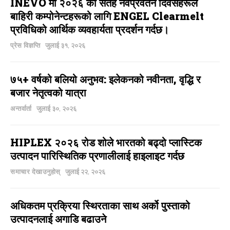
INEVO मा २०२६ को सतह नवप्रवर्तन दिवसहरूले
बाहिरी कम्पोनेन्टहरूको लागि ENGEL Clearmelt
प्रविधिको आर्थिक व्यवहार्यता प्रदर्शन गर्दछ।
प्रेस विज्ञप्ति
जुलाई ३१, २०२६
७५+ वर्षको बलियो अनुभव: इलेकनको नवीनता, वृद्धि र
बजार नेतृत्वको यात्रा
अन्तर्वार्ता
जुलाई ३०, २०२६
HIPLEX २०२६ रोड शोले भारतको बढ्दो प्लास्टिक
उत्पादन पारिस्थितिक प्रणालीलाई हाइलाइट गर्दछ
समाचार देखाउनुहोस्
जुलाई २२, २०२६
अधिकतम प्रक्रिया स्थिरताका साथ अर्को पुस्ताको
उत्पादनलाई अगाडि बढाउने