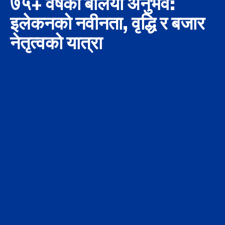
७५+ वर्षको बलियो अनुभव:
इलेकनको नवीनता, वृद्धि र बजार
नेतृत्वको यात्रा