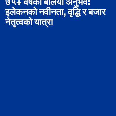
७५+ वर्षको बलियो अनुभव:
इलेकनको नवीनता, वृद्धि र बजार
नेतृत्वको यात्रा