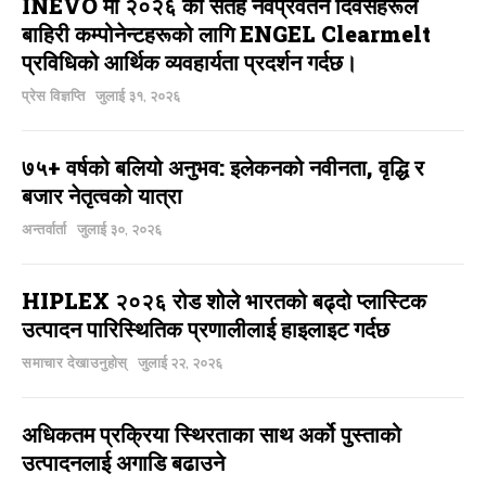
INEVO मा २०२६ को सतह नवप्रवर्तन दिवसहरूले
बाहिरी कम्पोनेन्टहरूको लागि ENGEL Clearmelt
प्रविधिको आर्थिक व्यवहार्यता प्रदर्शन गर्दछ।
प्रेस विज्ञप्ति
जुलाई ३१, २०२६
७५+ वर्षको बलियो अनुभव: इलेकनको नवीनता, वृद्धि र
बजार नेतृत्वको यात्रा
अन्तर्वार्ता
जुलाई ३०, २०२६
HIPLEX २०२६ रोड शोले भारतको बढ्दो प्लास्टिक
उत्पादन पारिस्थितिक प्रणालीलाई हाइलाइट गर्दछ
समाचार देखाउनुहोस्
जुलाई २२, २०२६
अधिकतम प्रक्रिया स्थिरताका साथ अर्को पुस्ताको
उत्पादनलाई अगाडि बढाउने