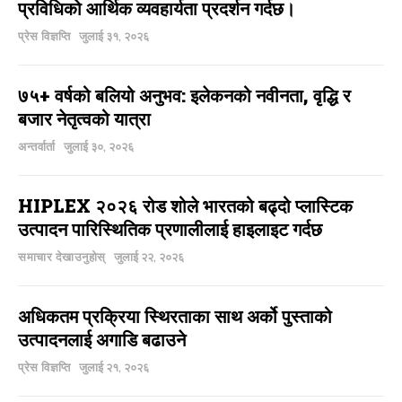
प्रविधिको आर्थिक व्यवहार्यता प्रदर्शन गर्दछ।
प्रेस विज्ञप्ति
जुलाई ३१, २०२६
७५+ वर्षको बलियो अनुभव: इलेकनको नवीनता, वृद्धि र
बजार नेतृत्वको यात्रा
अन्तर्वार्ता
जुलाई ३०, २०२६
HIPLEX २०२६ रोड शोले भारतको बढ्दो प्लास्टिक
उत्पादन पारिस्थितिक प्रणालीलाई हाइलाइट गर्दछ
समाचार देखाउनुहोस्
जुलाई २२, २०२६
अधिकतम प्रक्रिया स्थिरताका साथ अर्को पुस्ताको
उत्पादनलाई अगाडि बढाउने
प्रेस विज्ञप्ति
जुलाई २१, २०२६