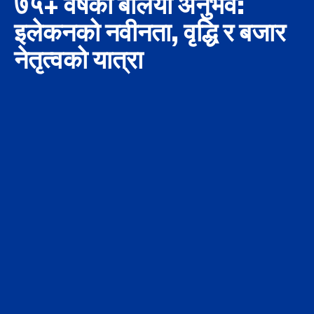
७५+ वर्षको बलियो अनुभव:
इलेकनको नवीनता, वृद्धि र बजार
नेतृत्वको यात्रा