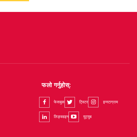
फलो गर्नुहोस्:
फेसबुक
ट्विटर
इन्स्टाग्राम
लिङ्क्डइन
युट्युब