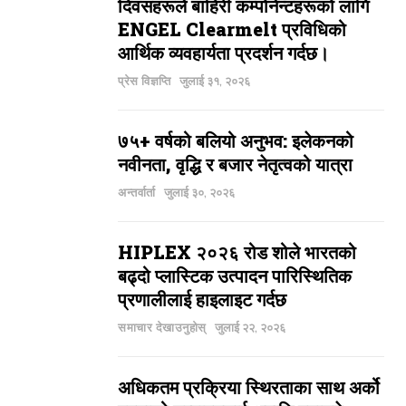
दिवसहरूले बाहिरी कम्पोनेन्टहरूको लागि
ENGEL Clearmelt प्रविधिको
आर्थिक व्यवहार्यता प्रदर्शन गर्दछ।
प्रेस विज्ञप्ति
जुलाई ३१, २०२६
७५+ वर्षको बलियो अनुभव: इलेकनको
नवीनता, वृद्धि र बजार नेतृत्वको यात्रा
अन्तर्वार्ता
जुलाई ३०, २०२६
HIPLEX २०२६ रोड शोले भारतको
बढ्दो प्लास्टिक उत्पादन पारिस्थितिक
प्रणालीलाई हाइलाइट गर्दछ
समाचार देखाउनुहोस्
जुलाई २२, २०२६
अधिकतम प्रक्रिया स्थिरताका साथ अर्को