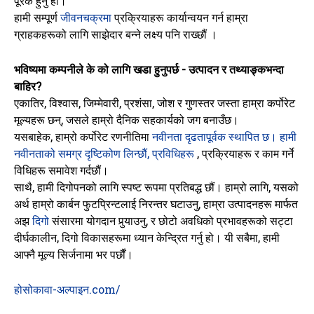
पूरक हुनु हो।
हामी सम्पूर्ण
जीवनचक्रमा
प्रक्रियाहरू कार्यान्वयन गर्न हाम्रा
ग्राहकहरूको लागि साझेदार बन्ने लक्ष्य पनि राख्छौं ।
भविष्यमा कम्पनीले के को लागि खडा हुनुपर्छ - उत्पादन र तथ्याङ्कभन्दा
बाहिर?
एकातिर, विश्वास, जिम्मेवारी, प्रशंसा, जोश र गुणस्तर जस्ता हाम्रा कर्पोरेट
मूल्यहरू छन्, जसले हाम्रो दैनिक सहकार्यको जग बनाउँछ।
यसबाहेक,
हाम्रो कर्पोरेट रणनीतिमा
नवीनता दृढतापूर्वक स्थापित छ। हामी
नवीनताको समग्र दृष्टिकोण लिन्छौं,
प्रविधिहरू
, प्रक्रियाहरू र काम गर्ने
विधिहरू समावेश गर्दछौं।
साथै, हामी दिगोपनको लागि स्पष्ट रूपमा प्रतिबद्ध छौं। हाम्रो लागि, यसको
अर्थ हाम्रो कार्बन फुटप्रिन्टलाई निरन्तर घटाउनु, हाम्रा उत्पादनहरू मार्फत
अझ
दिगो
संसारमा योगदान पुर्‍याउनु, र छोटो अवधिको प्रभावहरूको सट्टा
दीर्घकालीन, दिगो विकासहरूमा ध्यान केन्द्रित गर्नु हो। यी सबैमा, हामी
आफ्नै मूल्य सिर्जनामा ​​भर पर्छौं।
होसोकावा-अल्पाइन.com/