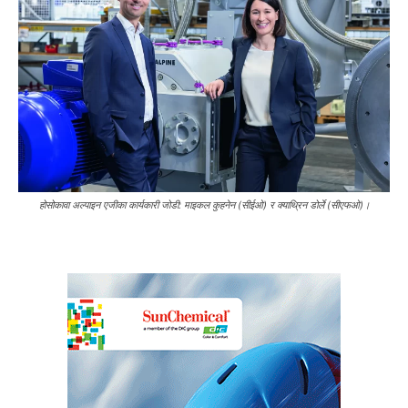
होसोकावा अल्पाइन एजीका कार्यकारी जोडी: माइकल कुहनेन (सीईओ) र क्याथ्रिन डोर्ले (सीएफओ)।