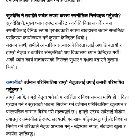
बनाउन लक्षित तरिकाले कम गर्न आवश्यक छ।
सुरुदेखि नै तपाईंले सचेत रूपमा कस्ता रणनीतिक निर्णयहरू गर्नुभयो?
सुरुदेखि नै, मुख्य ध्यान स्पष्ट कर्पोरेट रणनीति विकास गर्ने र यस
रणनीतिलाई दैनिक रूपमा प्रभावकारी रूपमा व्यवहारमा उतार्न सम्बन्धित
प्रक्रिया कार्यान्वयन गर्ने कुरामा केन्द्रित थियो।
यसका साथै, हामीले आन्तरिक सञ्चारको विस्तारलाई अगाडि बढायौं र
हाम्रो नेतृत्व र कर्पोरेट संस्कृतिको थप विकासमा ध्यान केन्द्रित गर्यौं।
अर्को ध्यान कार्य वातावरणको निरन्तर सुधार र दक्षता बढाउने कुरामा
थियो।
कम्पनीको
वर्तमान परिस्थितिमा राम्रो नेतृत्वलाई तपाईं कसरी परिभाषित
गर्नुहुन्छ
?
हाम्रो लागि, राम्रो नेतृत्व भनेको पारदर्शिता र विश्वासभन्दा माथि हो। दिशा
प्रदान गर्न र सुरक्षाको भावना सिर्जना गर्न वर्तमान परिस्थितिमा खुलापन र
पारस्परिक सम्मान विशेष गरी महत्त्वपूर्ण छ। हाम्रो उद्देश्य सबैलाई बोर्डमा
ल्याउनु र कम्पनीलाई स्पष्ट लक्ष्यतर्फ एकसाथ पङ्क्तिबद्ध गर्नु हो: विश्वास
निर्माण गर्ने तरिकाले नेतृत्व अभ्यास गर्नु - उद्देश्यमा स्पष्ट, संवादमा खुला र
कार्यमा प्रतिबद्ध।