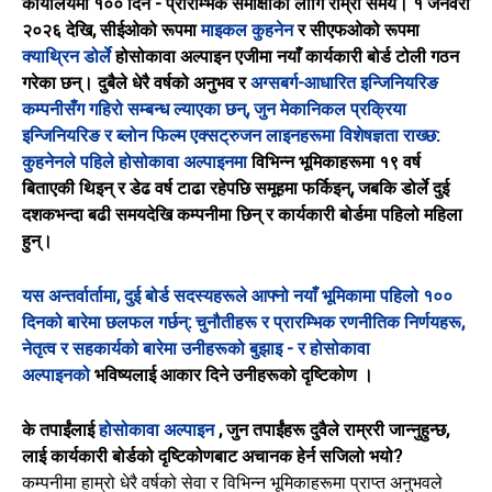
कार्यालयमा १०० दिन - प्रारम्भिक समीक्षाको लागि राम्रो समय। १ जनवरी
२०२६ देखि, सीईओको रूपमा
माइकल कुहनेन
र सीएफओको रूपमा
क्याथ्रिन डोर्ले
होसोकावा अल्पाइन एजीमा नयाँ कार्यकारी बोर्ड टोली गठन
गरेका छन्। दुबैले धेरै वर्षको अनुभव र
अग्सबर्ग-आधारित इन्जिनियरिङ
कम्पनीसँग गहिरो सम्बन्ध ल्याएका छन्, जुन मेकानिकल प्रक्रिया
इन्जिनियरिङ र ब्लोन फिल्म एक्सट्रुजन लाइनहरूमा विशेषज्ञता राख्छ:
कुहनेनले पहिले
होसोकावा अल्पाइनमा
विभिन्न भूमिकाहरूमा १९ वर्ष
बिताएकी थिइन्
र डेढ वर्ष टाढा रहेपछि समूहमा फर्किइन्, जबकि डोर्ले दुई
दशकभन्दा बढी समयदेखि कम्पनीमा छिन् र कार्यकारी बोर्डमा पहिलो महिला
हुन्।
यस अन्तर्वार्तामा, दुई बोर्ड सदस्यहरूले आफ्नो नयाँ भूमिकामा पहिलो १००
दिनको बारेमा छलफल गर्छन्: चुनौतीहरू र प्रारम्भिक रणनीतिक निर्णयहरू,
नेतृत्व र सहकार्यको बारेमा उनीहरूको बुझाइ - र होसोकावा
अल्पाइनको
भविष्यलाई आकार दिने उनीहरूको दृष्टिकोण
।
के तपाईंलाई
होसोकावा अल्पाइन
, जुन तपाईंहरू दुवैले राम्ररी जान्नुहुन्छ,
लाई कार्यकारी बोर्डको दृष्टिकोणबाट अचानक हेर्न सजिलो भयो?
कम्पनीमा हाम्रो धेरै वर्षको सेवा र विभिन्न भूमिकाहरूमा प्राप्त अनुभवले