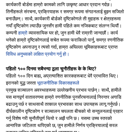
कार्यकारी बोर्डमा हाम्रो कामको लागि उत्कृष्ट आधार प्रदान गर्दछ।
तिनीहरूले संरचना, प्रक्रियाहरू र समग्र रूपमा संगठनलाई बुझ्न सजिलो
बनाउँछन्। साथै, कार्यकारी बोर्डको दृष्टिकोणले ती मुद्दाहरू र क्षेत्रहरूमा
नयाँ दृष्टिकोण ल्याउँछ जुनसँग हामी पहिले कम नजिकबाट संलग्न थियौं।
कम्पनी
हाम्रो
व्यावसायिक घर हो, जुन हामी धेरै राम्ररी जान्दछौं। कार्य
भनेको हाम्रो दृष्टिकोणलाई सचेत रूपमा फराकिलो पार्नु, समग्र रणनीतिक
दृष्टिकोण अपनाउनु र त्यसो गर्दा,
हाम्रा अघिल्ला भूमिकाहरूबाट प्राप्त
विविध अनुभवको लक्षित प्रयोग गर्नु हो।
पहिलो १०० दिनमा सबैभन्दा ठूला चुनौतीहरू के के थिए?
पहिलो १०० दिन बाह्य, अप्रत्याशित कारकहरूबाट धेरै प्रभावित थिए।
इरानको युद्ध जस्ता
भूराजनीतिक विकासहरूले
प्रमुख सञ्चालन अवस्थाहरूमा उल्लेखनीय प्रभाव पार्छन्। साथै, हामीले
यस मागपूर्ण वातावरणमा हाम्रो रणनीतिक पुनर्संरचनालाई निरन्तर अगाडि
बढाउनु पर्छ र साथसाथै तत्काल प्रभावका साथ उपायहरू लागू गर्नुपर्छ।
दीर्घकालीन दृष्टिकोण र सञ्चालन चपलता बीचको यो सन्तुलनलाई प्रहार
गर्नु विशेष गरी चुनौतीपूर्ण थियो र अझै पनि छ। यसमा उच्च स्तरको
आन्तरिक जटिलता थपिएको छ, जुन हामीले निर्णय प्रक्रियालाई सरल