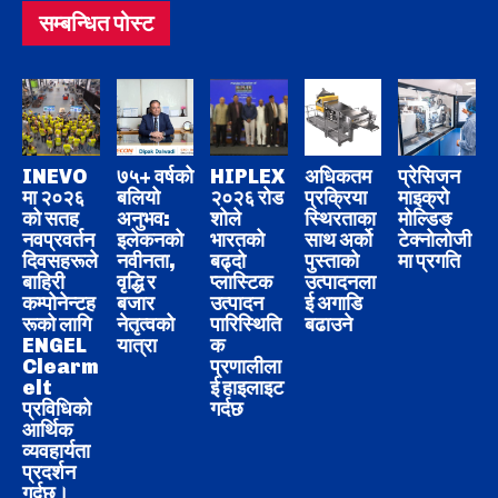
सम्बन्धित पोस्ट
INEVO
७५+ वर्षको
HIPLEX
अधिकतम
प्रेसिजन
मा २०२६
बलियो
२०२६ रोड
प्रक्रिया
माइक्रो
को सतह
अनुभव:
शोले
स्थिरताका
मोल्डिङ
नवप्रवर्तन
इलेकनको
भारतको
साथ अर्को
टेक्नोलोजी
दिवसहरूले
नवीनता,
बढ्दो
पुस्ताको
मा प्रगति
बाहिरी
वृद्धि र
प्लास्टिक
उत्पादनला
कम्पोनेन्टह
बजार
उत्पादन
ई अगाडि
रूको लागि
नेतृत्वको
पारिस्थिति
बढाउने
ENGEL
यात्रा
क
Clearm
प्रणालीला
elt
ई हाइलाइट
प्रविधिको
गर्दछ
आर्थिक
व्यवहार्यता
प्रदर्शन
गर्दछ।