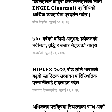
दिवसहरूले बाहिरी कम्पोनेन्टहरूको लागि
ENGEL Clearmelt प्रविधिको
आर्थिक व्यवहार्यता प्रदर्शन गर्दछ।
प्रेस विज्ञप्ति
जुलाई ३१, २०२६
७५+ वर्षको बलियो अनुभव: इलेकनको
नवीनता, वृद्धि र बजार नेतृत्वको यात्रा
अन्तर्वार्ता
जुलाई ३०, २०२६
HIPLEX २०२६ रोड शोले भारतको
बढ्दो प्लास्टिक उत्पादन पारिस्थितिक
प्रणालीलाई हाइलाइट गर्दछ
समाचार देखाउनुहोस्
जुलाई २२, २०२६
अधिकतम प्रक्रिया स्थिरताका साथ अर्को