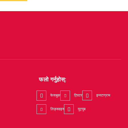
फलो गर्नुहोस्:
फेसबुक
ट्विटर
इन्स्टाग्राम
लिङ्क्डइन
युट्युब