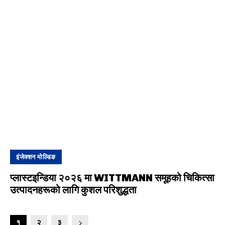
इंजेक्शन मोल्डिङ
प्लास्टइन्डिया २०२६ मा WITTMANN समूहको चिकित्सा
उत्पादनहरूको लागि कुशल परिशुद्धता
१
२
३