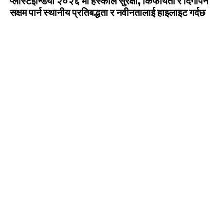
प्लास्टइन्डिया २०२६ मा हस्कीले सुरक्षा, किफायती र दिगोपन
सक्षम पार्न स्थानीय प्रतिबद्धता र नवीनतालाई हाइलाइट गर्दछ