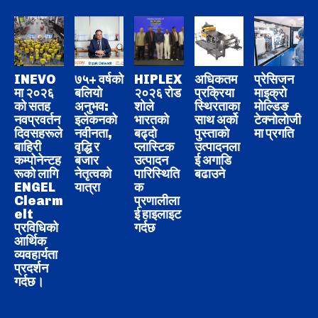
INEVO
७५+ वर्षको
HIPLEX
अधिकतम
प्रेसिजन
मा २०२६
बलियो
२०२६ रोड
प्रक्रिया
माइक्रो
को सतह
अनुभव:
शोले
स्थिरताका
मोल्डिङ
नवप्रवर्तन
इलेकनको
भारतको
साथ अर्को
टेक्नोलोजी
दिवसहरूले
नवीनता,
बढ्दो
पुस्ताको
मा प्रगति
बाहिरी
वृद्धि र
प्लास्टिक
उत्पादनला
कम्पोनेन्टह
बजार
उत्पादन
ई अगाडि
रूको लागि
नेतृत्वको
पारिस्थिति
बढाउने
ENGEL
यात्रा
क
Clearm
प्रणालीला
elt
ई हाइलाइट
प्रविधिको
गर्दछ
आर्थिक
व्यवहार्यता
प्रदर्शन
गर्दछ।