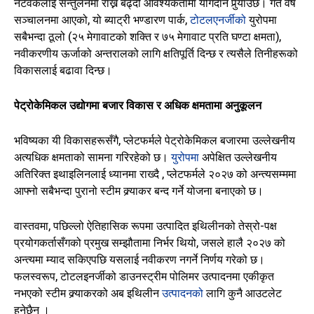
नेटवर्कलाई सन्तुलनमा राख्ने बढ्दो आवश्यकतामा योगदान पुर्‍याउँछ। गत वर्ष
सञ्चालनमा आएको, यो ब्याट्री भण्डारण पार्क,
टोटलएनर्जीको
युरोपमा
सबैभन्दा ठूलो (२५ मेगावाटको शक्ति र ७५ मेगावाट प्रति घण्टा क्षमता),
नवीकरणीय ऊर्जाको अन्तरालको लागि क्षतिपूर्ति दिन्छ र त्यसैले तिनीहरूको
विकासलाई बढावा दिन्छ।
पेट्रोकेमिकल उद्योगमा बजार विकास र अधिक क्षमतामा अनुकूलन
भविष्यका यी विकासहरूसँगै, प्लेटफर्मले पेट्रोकेमिकल बजारमा उल्लेखनीय
अत्यधिक क्षमताको सामना गरिरहेको छ।
युरोपमा
अपेक्षित उल्लेखनीय
अतिरिक्त इथाइलिनलाई ध्यानमा राख्दै , प्लेटफर्मले २०२७ को अन्त्यसम्ममा
आफ्नो सबैभन्दा पुरानो स्टीम क्र्याकर बन्द गर्ने योजना बनाएको छ।
वास्तवमा, पछिल्लो ऐतिहासिक रूपमा उत्पादित इथिलीनको तेस्रो-पक्ष
प्रयोगकर्तासँगको प्रमुख सम्झौतामा निर्भर थियो, जसले हालै २०२७ को
अन्त्यमा म्याद सकिएपछि यसलाई नवीकरण नगर्ने निर्णय गरेको छ।
फलस्वरूप, टोटलइनर्जीको डाउनस्ट्रीम पोलिमर उत्पादनमा एकीकृत
नभएको स्टीम क्र्याकरको अब इथिलीन
उत्पादनको
लागि कुनै आउटलेट
हुनेछैन ।