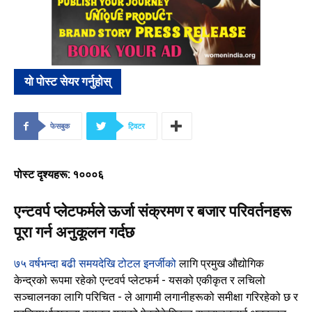
यो पोस्ट सेयर गर्नुहोस्
फेसबुक
ट्विटर
पोस्ट दृश्यहरू: १०००६
एन्टवर्प प्लेटफर्मले ऊर्जा संक्रमण र बजार परिवर्तनहरू
पूरा गर्न अनुकूलन गर्दछ
७५ वर्षभन्दा बढी समयदेखि टोटल इनर्जीको
लागि प्रमुख औद्योगिक
केन्द्रको रूपमा रहेको
एन्टवर्प प्लेटफर्म - यसको एकीकृत र लचिलो
सञ्चालनका लागि परिचित - ले आगामी लगानीहरूको समीक्षा गरिरहेको छ र