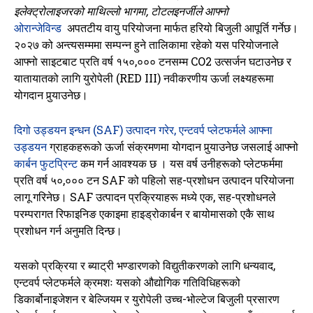
इलेक्ट्रोलाइजरको माथिल्लो भागमा, टोटलइनर्जीले आफ्नो
ओरान्जेविन्ड
अपतटीय वायु परियोजना मार्फत हरियो बिजुली आपूर्ति गर्नेछ।
२०२७ को अन्त्यसम्ममा सम्पन्न हुने तालिकामा रहेको यस परियोजनाले
आफ्नो साइटबाट प्रति वर्ष १५०,००० टनसम्म CO2 उत्सर्जन घटाउनेछ र
यातायातको लागि युरोपेली (RED III) नवीकरणीय ऊर्जा लक्ष्यहरूमा
योगदान पुर्‍याउनेछ।
दिगो उड्डयन इन्धन (SAF) उत्पादन गरेर, एन्टवर्प प्लेटफर्मले आफ्ना
उड्डयन
ग्राहकहरूको
ऊर्जा संक्रमणमा योगदान पुर्‍याउनेछ जसलाई आफ्नो
कार्बन फुटप्रिन्ट
कम गर्न आवश्यक छ । यस वर्ष उनीहरूको प्लेटफर्ममा
प्रति वर्ष ५०,००० टन SAF को पहिलो सह-प्रशोधन उत्पादन परियोजना
लागू गरिनेछ। SAF उत्पादन प्रक्रियाहरू मध्ये एक, सह-प्रशोधनले
परम्परागत रिफाइनिङ एकाइमा हाइड्रोकार्बन र बायोमासको एकै साथ
प्रशोधन गर्न अनुमति दिन्छ।
यसको प्रक्रिया र ब्याट्री भण्डारणको विद्युतीकरणको लागि धन्यवाद,
एन्टवर्प प्लेटफर्मले क्रमशः यसको औद्योगिक गतिविधिहरूको
डिकार्बोनाइजेशन र बेल्जियम र युरोपेली उच्च-भोल्टेज बिजुली प्रसारण