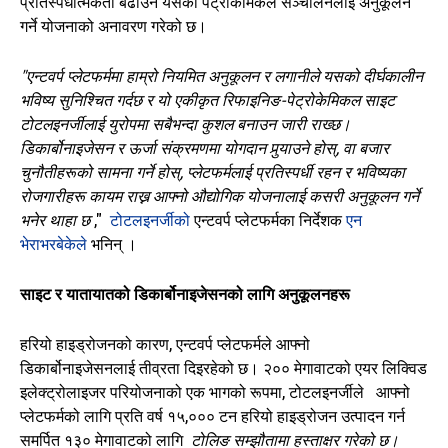
प्रतिस्पर्धात्मकता बढाउन यसको पेट्रोकेमिकल सञ्चालनलाई अनुकूलन
गर्ने योजनाको अनावरण गरेको छ।
"एन्टवर्प प्लेटफर्ममा हाम्रो नियमित अनुकूलन र लगानीले यसको दीर्घकालीन
भविष्य सुनिश्चित गर्दछ र यो एकीकृत रिफाइनिङ-पेट्रोकेमिकल साइट
टोटलइनर्जीलाई युरोपमा सबैभन्दा कुशल बनाउन जारी राख्छ।
डिकार्बोनाइजेसन र ऊर्जा संक्रमणमा योगदान पुर्‍याउने होस्, वा बजार
चुनौतीहरूको सामना गर्ने होस्, प्लेटफर्मलाई प्रतिस्पर्धी रहन र भविष्यका
रोजगारीहरू कायम राख्न आफ्नो औद्योगिक योजनालाई कसरी अनुकूलन गर्ने
भनेर थाहा छ
,"
टोटलइनर्जीको
एन्टवर्प प्लेटफर्मका निर्देशक
एन
भेराभरबेकेले
भनिन् ।
साइट र यातायातको डिकार्बोनाइजेसनको लागि अनुकूलनहरू
हरियो हाइड्रोजनको कारण, एन्टवर्प प्लेटफर्मले आफ्नो
डिकार्बोनाइजेसनलाई तीव्रता दिइरहेको छ। २०० मेगावाटको एयर लिक्विड
इलेक्ट्रोलाइजर परियोजनाको एक भागको रूपमा, टोटलइनर्जीले
आफ्नो
प्लेटफर्मको लागि प्रति वर्ष १५,००० टन हरियो हाइड्रोजन उत्पादन गर्न
समर्पित १३० मेगावाटको लागि
टोलिङ सम्झौतामा हस्ताक्षर गरेको छ।